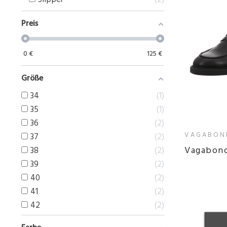
Preis
0
€
125
€
Größe
34
1
35
1
36
2
VAGABON
37
2
Vagabon
38
2
39
2
40
2
41
2
42
2