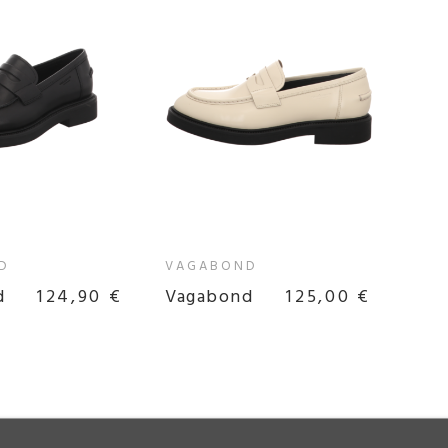
D
VAGABOND
d
124,90 €
Vagabond
125,00 €