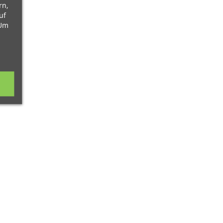
rn,
uf
 Um