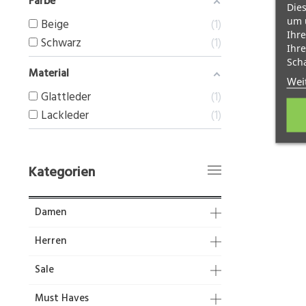
Farbe
Dies
um 
Beige
1
Ihre
Schwarz
1
Ihre
Scha
Material
Wei
Glattleder
1
Lackleder
1
Kategorien
Damen
Herren
Sale
Must Haves