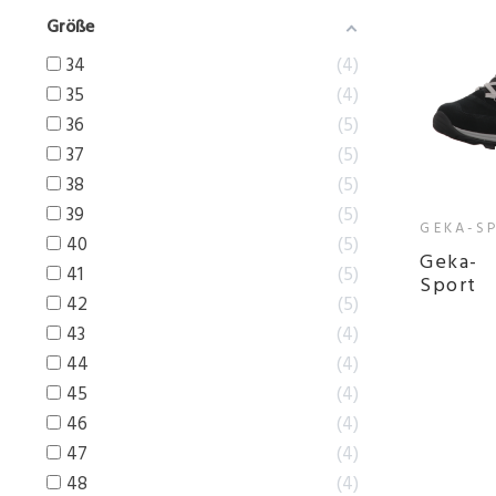
Größe
34
4
35
4
36
5
37
5
38
5
39
5
GEKA-S
40
5
Geka-
41
5
Sport
42
5
43
4
44
4
45
4
46
4
47
4
48
4