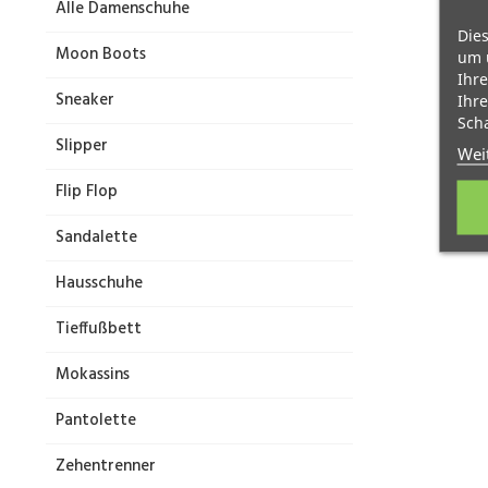
Alle Damenschuhe
Dies
Moon Boots
um 
Ihre
Sneaker
Ihre
Scha
Slipper
Wei
Flip Flop
Sandalette
Hausschuhe
Tieffußbett
Mokassins
Pantolette
Zehentrenner