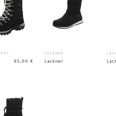
PORT
LACKNER
LAC
95,00 €
Lackner
Lac