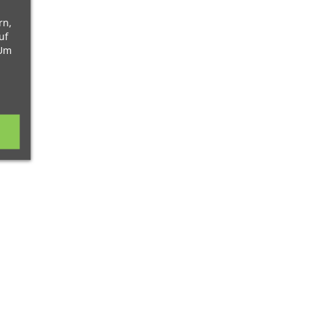
rn,
uf
 Um