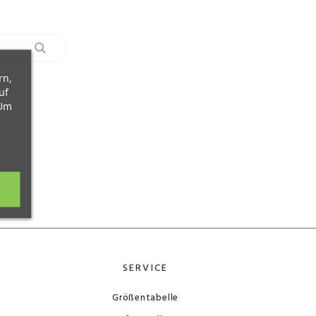
rn,
uf
 Um
SERVICE
Größentabelle