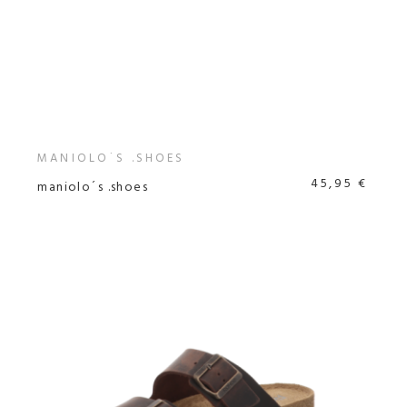
MANIOLO´S .SHOES
45,95 €
maniolo´s .shoes