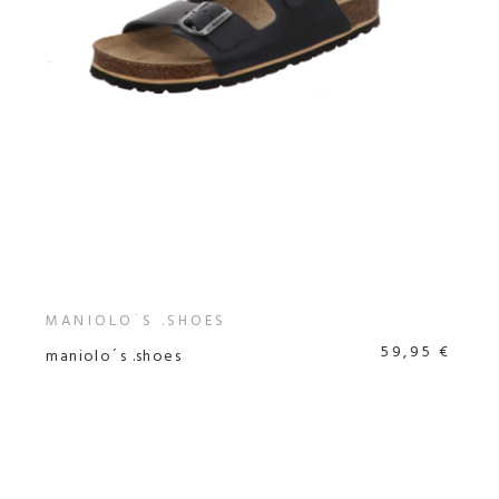
MANIOLO´S .SHOES
59,95 €
maniolo´s .shoes