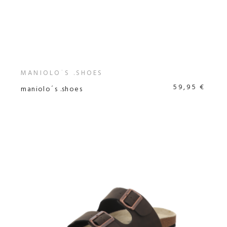
MANIOLO´S .SHOES
59,95 €
maniolo´s .shoes