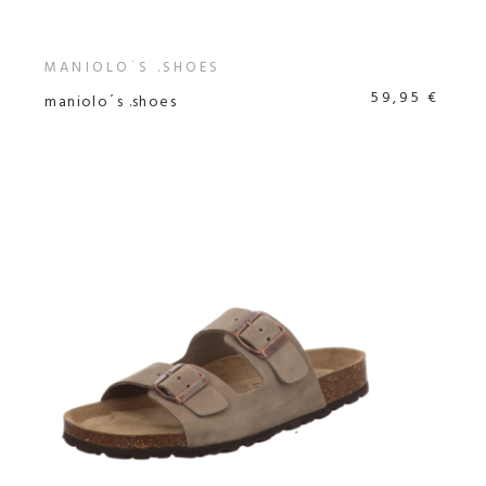
MANIOLO´S .SHOES
59,95 €
maniolo´s .shoes