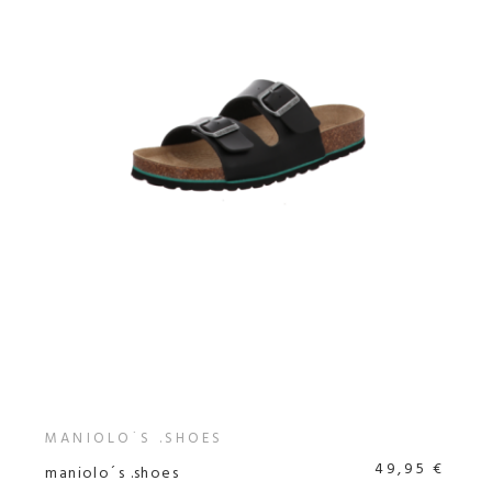
MANIOLO´S .SHOES
49,95 €
maniolo´s .shoes