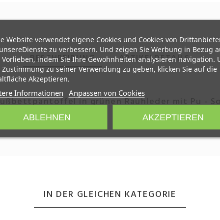
e Website verwendet eigene Cookies und Cookies von Drittanbiete
unsereDienste zu verbessern. Und zeigen Sie Werbung in Bezug a
BESCHREIBUNG
ARTIKELDETAILS
 Vorlieben, indem Sie Ihre Gewohnheiten analysieren navigation.
 Zustimmung zu seiner Verwendung zu geben, klicken Sie auf die
ltfläche Akzeptieren.
tere Informationen
Anpassen von Cookies
fußbettpantoffel in grünen Rauhleder mit Pu - So
ABLEHNEN
AKZEPTIEREN
maniolo´s .shoes
Marke
430-50-60018
Artikel-Nr.
532796-900-13-71-14920-502
Hersteller-Nr.
IN DER GLEICHEN KATEGORIE
Material
Rauhleder