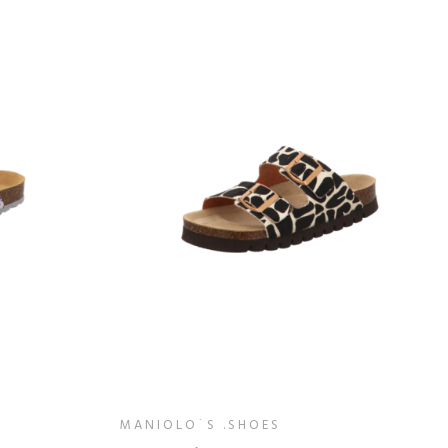
MANIOLO´S .SHOES